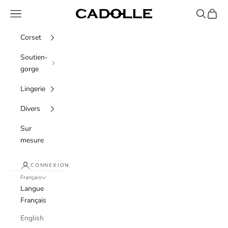
Passer au contenu
Menu
Recherche
Panier
Cadolle
Corset
Soutien-
gorge
Lingerie
Divers
Sur
mesure
CONNEXION
Français
Langue
Français
English