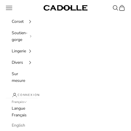
Passer au contenu
Menu
Recherche
Panier
Cadolle
Corset
Soutien-
gorge
Lingerie
Divers
Sur
mesure
CONNEXION
Français
Langue
Français
English