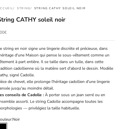
CCUEIL
STRING
STRING CATHY SOLEIL NOIR
String CATHY soleil noir
rix de vente
00€
e string en noir signe une lingerie discrète et précieuse, dans
'héritage d'une Maison qui pense le sous-vêtement comme un
êtement à part entière. Il se taille dans un tulle, dans cette
radition cadollienne où la matière sert d'abord le dessin. Modèle
athy, signé Cadolle.
ièce de chevet, elle prolonge l'héritage cadollien d'une lingerie
ensée jusqu'au moindre détail.
es conseils de Cadolle :
À porter sous un jean serré ou en
nsemble assorti. Le string Cadolle accompagne toutes les
orphologies — privilégiez la taille habituelle.
ouleur:
Noir