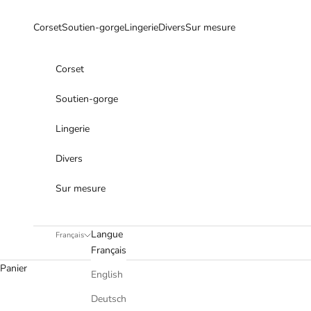
Passer au contenu
Corset
Soutien-gorge
Lingerie
Divers
Sur mesure
Corset
Soutien-gorge
Lingerie
Divers
Sur mesure
Langue
Français
Français
Panier
English
Deutsch