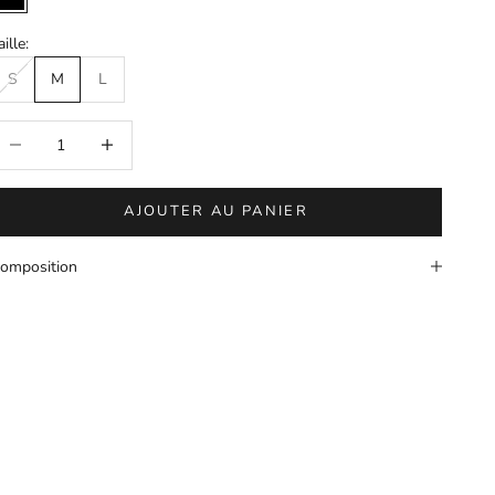
Noir
aille:
S
M
L
iminuer la quantité
Augmenter la quantité
AJOUTER AU PANIER
omposition