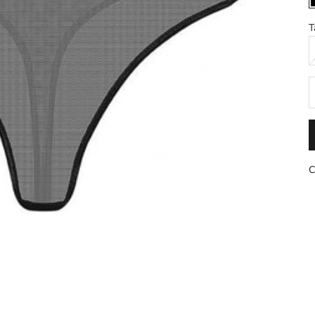
T
D
C