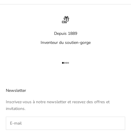
Depuis 1889
Inventeur du soutien-gorge
Aller à l'élément 1
Aller à l'élément 2
Aller à l'élément 3
Aller à l'élément 4
Newsletter
Inscrivez-vous à notre newsletter et recevez des offres et
invitations.