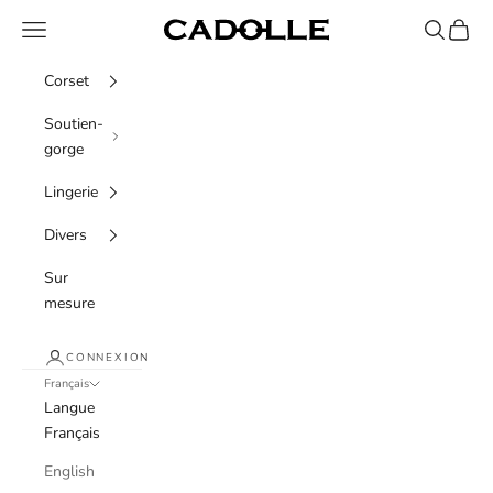
Passer au contenu
Menu
Recherche
Panier
Cadolle
Corset
Soutien-
gorge
Lingerie
Divers
Sur
mesure
CONNEXION
Français
Langue
Français
English