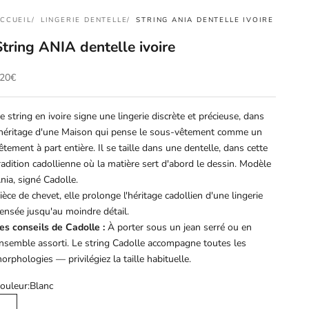
CCUEIL
LINGERIE DENTELLE
STRING ANIA DENTELLE IVOIRE
String ANIA dentelle ivoire
rix de vente
20€
e string en ivoire signe une lingerie discrète et précieuse, dans
'héritage d'une Maison qui pense le sous-vêtement comme un
êtement à part entière. Il se taille dans une dentelle, dans cette
radition cadollienne où la matière sert d'abord le dessin. Modèle
nia, signé Cadolle.
ièce de chevet, elle prolonge l'héritage cadollien d'une lingerie
ensée jusqu'au moindre détail.
es conseils de Cadolle :
À porter sous un jean serré ou en
nsemble assorti. Le string Cadolle accompagne toutes les
orphologies — privilégiez la taille habituelle.
ouleur:
Blanc