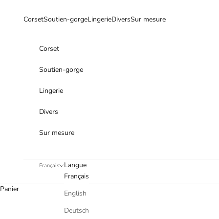
Passer au contenu
Corset
Soutien-gorge
Lingerie
Divers
Sur mesure
Corset
Soutien-gorge
Lingerie
Divers
Sur mesure
Langue
Français
Français
Panier
English
Deutsch