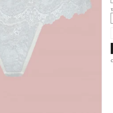
T
D
C