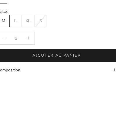
Blanc
aille:
M
L
XL
S
iminuer la quantité
Augmenter la quantité
AJOUTER AU PANIER
omposition