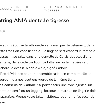
LINGERIE
STRING ANIA DENTELLE
CCUEIL
DENTELLE
TIGRESSE
String ANIA dentelle tigresse
rix de vente
40€
e string épouse la silhouette sans marquer le vêtement, dans
ette tradition cadollienne où la lingerie sert d'abord le tombé du
essus. Il se taille dans une dentelle de Calais doublée d'une
entelle, dans cette tradition cadollienne où la matière sert
'abord le dessin. Modèle Ania, signé Cadolle.
ièce d'évidence pour un ensemble cadollien complet, elle se
oordonne à nos soutiens-gorge de la même ligne.
es conseils de Cadolle :
À porter sous une robe ajustée, un
antalon serré ou un legging, lorsque la marque de lingerie doit
isparaître. Prenez votre taille habituelle pour un effet seconde
eau.