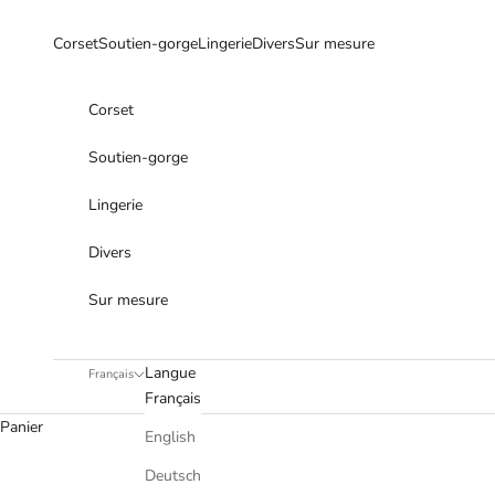
Passer au contenu
Corset
Soutien-gorge
Lingerie
Divers
Sur mesure
Corset
Soutien-gorge
Lingerie
Divers
Sur mesure
Langue
Français
Français
Panier
English
Deutsch