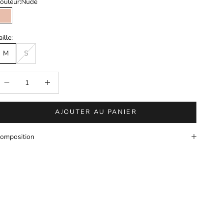
ouleur:
Nude
Nude
aille:
M
S
iminuer la quantité
Augmenter la quantité
AJOUTER AU PANIER
omposition