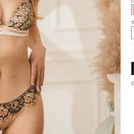
C
T
D
C