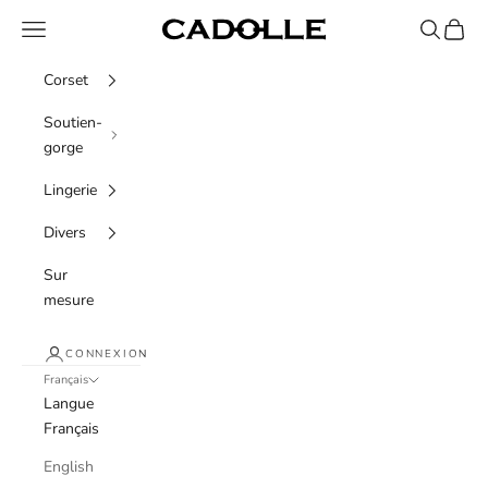
Passer au contenu
Menu
Recherche
Panier
Cadolle
Corset
Soutien-
gorge
Lingerie
Divers
Sur
mesure
CONNEXION
Français
Langue
Français
English