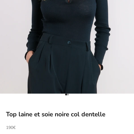
Aller à l'élément 1
Aller à l'élément 2
Top laine et soie noire col dentelle
Prix de vente
190€