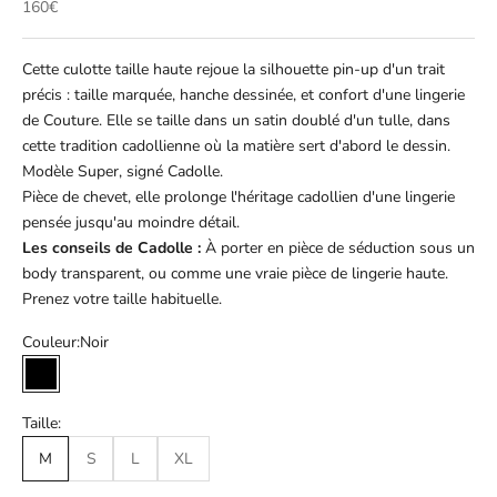
Prix de vente
160€
Cette culotte taille haute rejoue la silhouette pin-up d'un trait
précis : taille marquée, hanche dessinée, et confort d'une lingerie
de Couture. Elle se taille dans un satin doublé d'un tulle, dans
cette tradition cadollienne où la matière sert d'abord le dessin.
Modèle Super, signé Cadolle.
Pièce de chevet, elle prolonge l'héritage cadollien d'une lingerie
pensée jusqu'au moindre détail.
Les conseils de Cadolle :
À porter en pièce de séduction sous un
body transparent, ou comme une vraie pièce de lingerie haute.
Prenez votre taille habituelle.
Couleur:
Noir
Noir
Taille:
M
S
L
XL