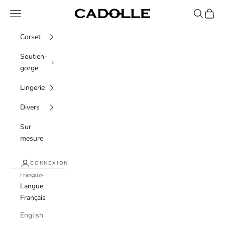
Passer au contenu
Menu
Recherche
Panier
Cadolle
Corset
Soutien-
gorge
Lingerie
Divers
Sur
mesure
CONNEXION
Français
Langue
Français
English