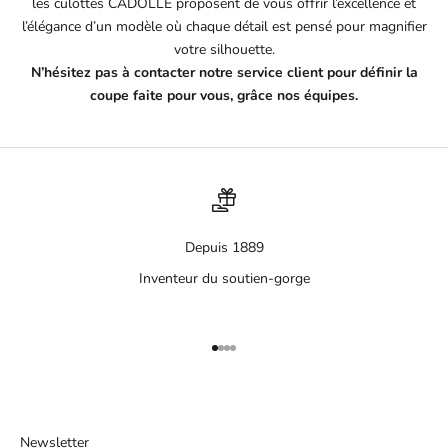
les culottes CADOLLE proposent de vous offrir l’excellence et
l’élégance d’un modèle où chaque détail est pensé pour magnifier
votre silhouette.
N’hésitez pas à contacter notre service client pour définir la
coupe faite pour vous, grâce nos équipes.
Depuis 1889
Inventeur du soutien-gorge
Aller à l'élément 1
Aller à l'élément 2
Aller à l'élément 3
Aller à l'élément 4
Newsletter