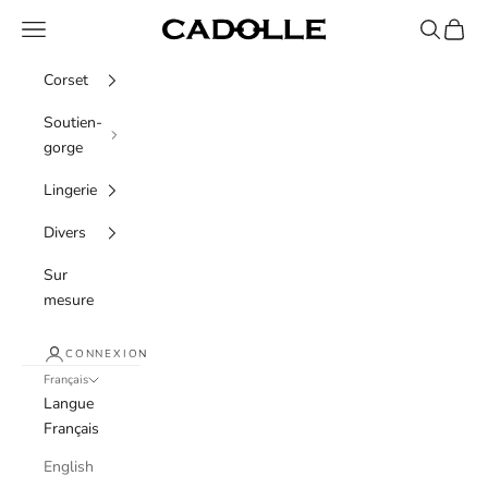
Passer au contenu
Menu
Recherche
Panier
Cadolle
Corset
Soutien-
gorge
Lingerie
Divers
Sur
mesure
CONNEXION
Français
Langue
Français
English