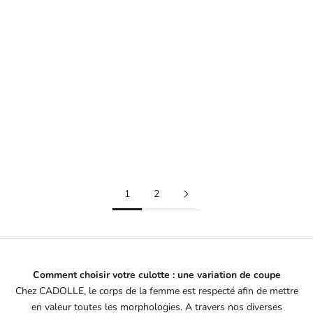
Choisir les options
Choisir les options
CULOTTE TAILLE HAUTE
CULOTTE BRODERIE NOIRE
SATIN ROSE FRIANDISE
BÉGUIN
GILIAN
PRIX DE VENTE
215€
PRIX DE VENTE
310€
1
2
Comment choisir votre culotte : une variation de coupe
Chez CADOLLE, le corps de la femme est respecté afin de mettre
en valeur toutes les morphologies. A travers nos diverses